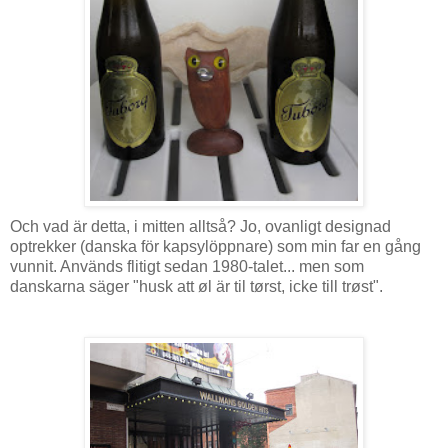
Och vad är detta, i mitten alltså? Jo, ovanligt designad
optrekker (danska för kapsylöppnare) som min far en gång
vunnit. Används flitigt sedan 1980-talet... men som
danskarna säger "husk att øl är til tørst, icke till trøst".